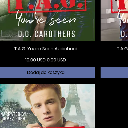
T.A.G. You're Seen Audiobook
T.A.G
Regularna cena
Cena rabatowa
10,00 USD
0,99 USD
Dodaj do koszyka