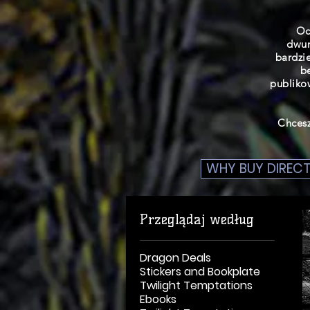
Oc
dwum
bardzi
b
publiko
Chcesz
WHY BUY DIRECT
Przeglądaj według
Dragon Deals
Stickers and Bookplate
Twilight Temptations
Ebooks