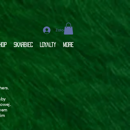
Zaloguj się
hop
SKARBIEC
Loyalty
More
hers.
aby
towej.
twem
kim