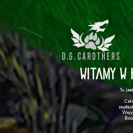
Witamy w 
To jes
Cała
zapłac
Wszy
Boo