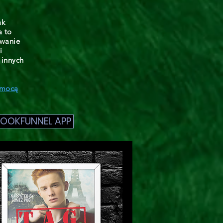
ak
a to
owanie
i
 innych
omocą
BOOKFUNNEL APP