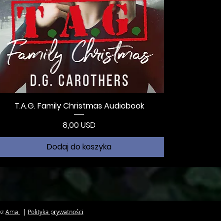
T.A.G. Family Christmas Audiobook
Cena
8,00 USD
Dodaj do koszyka
ez
Amai
|
Polityka prywatności