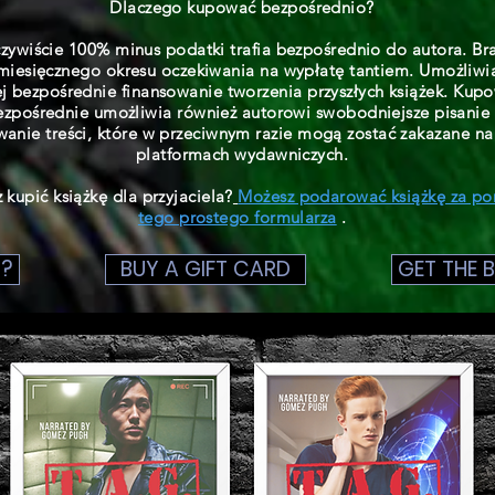
Dlaczego kupować bezpośrednio?
zywiście 100% minus podatki trafia bezpośrednio do autora. Br
iesięcznego okresu oczekiwania na wypłatę tantiem. Umożliwi
ej bezpośrednie finansowanie tworzenia przyszłych książek. Kup
ezpośrednie umożliwia również autorowi swobodniejsze pisanie 
wanie treści, które w przeciwnym razie mogą zostać zakazane na
platformach wydawniczych.
 kupić książkę dla przyjaciela?
Możesz podarować książkę za p
tego prostego formularza
.
?
BUY A GIFT CARD
GET THE 