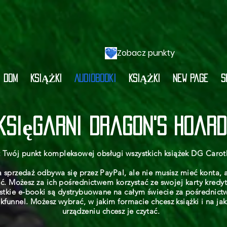
Zobacz punkty
DOM
KSIĄŻKI
Audiobooki
KSIĄŻKI
New Page
S
księgarni Dragon's Hoard
t Twój punkt kompleksowej obsługi wszystkich książek DG Carot
 sprzedaż odbywa się przez PayPal, ale nie musisz mieć konta, 
ić. Możesz za ich pośrednictwem korzystać ze swojej karty kredy
stkie e-booki są dystrybuowane na całym świecie za pośrednic
kfunnel. Możesz wybrać, w jakim formacie chcesz książki i na ja
urządzeniu chcesz je czytać.