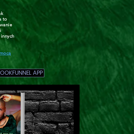
ak
a to
owanie
i
 innych
omocą
BOOKFUNNEL APP