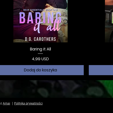
Baring it All
Cena
4,99 USD
Dodaj do koszyka
ez
Amai
|
Polityka prywatności