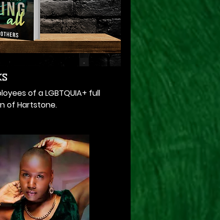
ks
mployees of a LGBTQUIA+ full
wn of Hartstone.