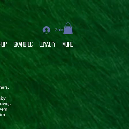
Zaloguj się
hop
SKARBIEC
Loyalty
More
hers.
aby
towej.
twem
kim