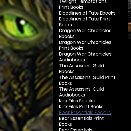
Twilight Temptations
Print Books
Bloodlines of Fate Ebooks
Bloodlines of Fate Print
Books
Dragon War Chronicles
Ebooks
Dragon War Chronicles
Print Books
Dragon War Chronicles
Audiobooks
The Assassins' Guild
Ebooks
The Assassins' Guild Print
Books
The Assassins' Guild
Audiobooks
Kink Files Ebooks
Kink Files Print Books
Bear Essentials Ebooks
Bear Essentials Print
Books
Bear Essentials