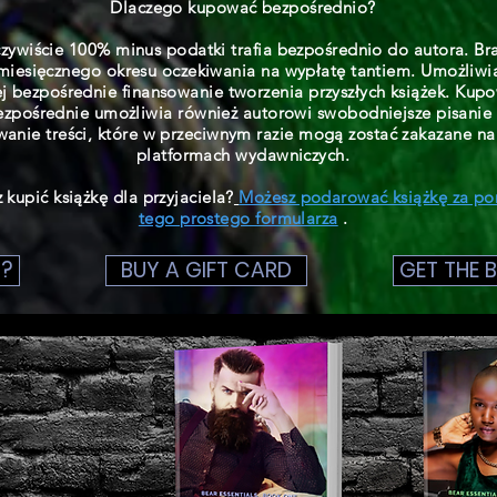
Dlaczego kupować bezpośrednio?
zywiście 100% minus podatki trafia bezpośrednio do autora. Br
iesięcznego okresu oczekiwania na wypłatę tantiem. Umożliwi
ej bezpośrednie finansowanie tworzenia przyszłych książek. Kup
ezpośrednie umożliwia również autorowi swobodniejsze pisanie 
wanie treści, które w przeciwnym razie mogą zostać zakazane na
platformach wydawniczych.
 kupić książkę dla przyjaciela?
Możesz podarować książkę za p
tego prostego formularza
.
?
BUY A GIFT CARD
GET THE 