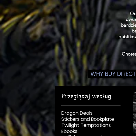
Oc
dwum
bardzi
b
publiko
Chcesz
WHY BUY DIRECT
Przeglądaj według
Dragon Deals
Stickers and Bookplate
Twilight Temptations
Ebooks