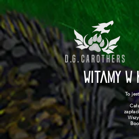
Witamy w 
To jes
Cała
zapłac
Wszy
Boo