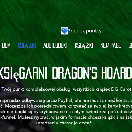
Zobacz punkty
DOM
KSIĄŻKI
Audiobooki
KSIĄŻKI
New Page
S
księgarni Dragon's Hoard
t Twój punkt kompleksowej obsługi wszystkich książek DG Carot
 sprzedaż odbywa się przez PayPal, ale nie musisz mieć konta, 
ić. Możesz za ich pośrednictwem korzystać ze swojej karty kredy
stkie e-booki są dystrybuowane na całym świecie za pośrednic
kfunnel. Możesz wybrać, w jakim formacie chcesz książki i na ja
urządzeniu chcesz je czytać.